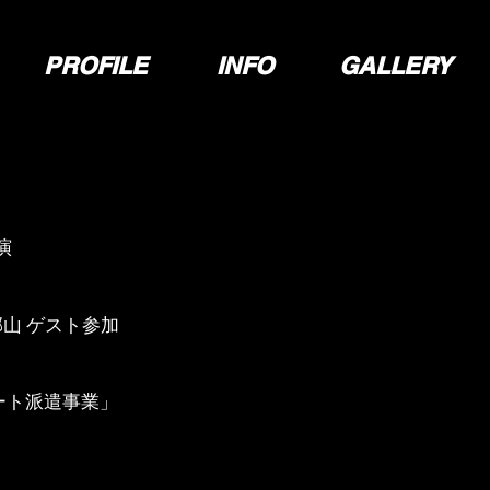
PROFILE
INFO
GALLERY
演
郡山 ゲスト参加
ート派遣事業」