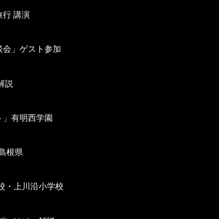
行 講演
談会」ゲスト参加
」解説
ト」有明西学園
/島根県
校・上川沿小学校