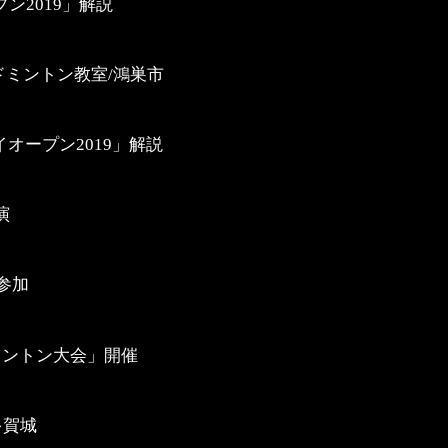
ン2019」解説
ミントン教室/鴻巣市
イオープン2019」解説
演
参加
ミントン大会」開催
多賀城