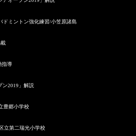
アオープン2019」解説
バドミントン強化練習/小笠原諸島
掲載
動指導
プン2019」解説
立豊郷小学校
川区立第二瑞光小学校