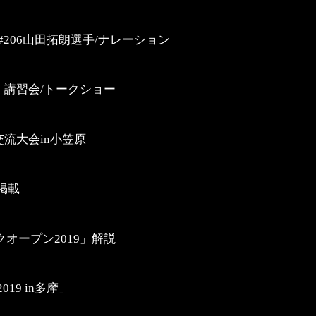
#206山田拓朗選手/ナレーション
講習会/トークショー
流大会in小笠原
掲載
オープン2019」解説
19 in多摩」