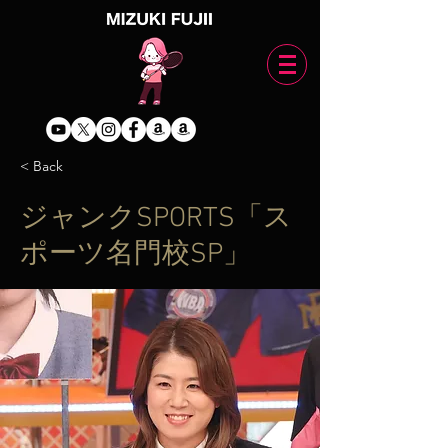
< Back
ジャンクSPORTS「ス
ポーツ名門校SP」