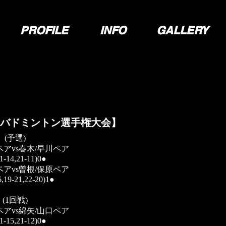
PROFILE
INFO
GALLERY
合バドミントン選手権大会】
(予選)
ペアvs春木/早川ペア
1-14,21-11)0●
ペアvs曽根/保原ペア
6,19-21,22-20)1●
(1回戦)
ペアvs綿矢/山口ペア
1-15,21-12)0●