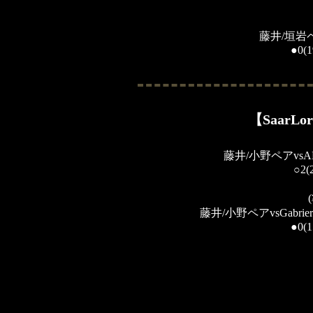
藤井/垣岩
●0(1
【SaarLor
藤井/小野ペアvsA
○2(
藤井/小野ペアvsGabriera
●0(1