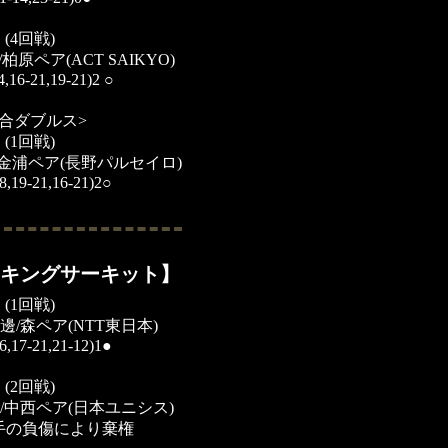
(4回戦)
柏原ペア(ACT SAIKYO)
4,16-21,19-21)2
○
混合ダブルス>
(1回戦)
村/金浦ペア(長野パルセイロ)
8,19-21,16-21)2○
ランキングサーキット】
(1回戦)
邊/森ペア(NTT東日本)
6,17-21,21-12)1●
(2回戦)
野/中西ペア(日本ユニシス)
手の負傷により棄権