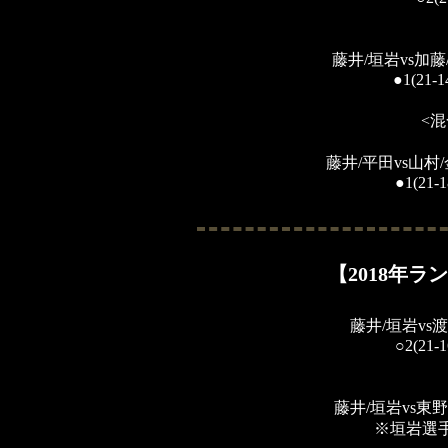
藤井/垣岩vs加藤/
●
1(21-1
<
​藤井/平田vs山
●1(21-1
【2018年
藤井/垣岩vs渡
○2(21-1
藤井/垣岩vs東
​※垣岩選