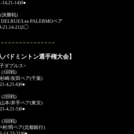
1-14,21-14)0●
(決勝戦)
ne DELRUE/Lea PALERMOペア
9-21,14-21)2◯
会人バドミントン選手権大会】
女子ダブルス>
(1回戦)
s杉崎/友田ペア(千葉)
21-4,21-6)0●
(2回戦)
s山本/井手ペア(東京)
21-4,21-5)0●
(3回戦)
中村/岡ペア(北都銀行)
1-14,23-21)0●